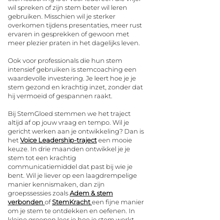
wil spreken of zijn stem beter wil leren
gebruiken. Misschien wil je sterker
overkomen tijdens presentaties, meer rust
ervaren in gesprekken of gewoon met
meer plezier praten in het dagelijks leven.
Ook voor professionals die hun stem
intensief gebruiken is stemcoaching een
waardevolle investering. Je leert hoe je je
stem gezond en krachtig inzet, zonder dat
hij vermoeid of gespannen raakt.
Bij StemGloed stemmen we het traject
altijd af op jouw vraag en tempo. Wil je
gericht werken aan je ontwikkeling? Dan is
het
Voice Leadership-traject
een mooie
keuze. In drie maanden ontwikkel je je
stem tot een krachtig
communicatiemiddel dat past bij wie je
bent. Wil je liever op een laagdrempelige
manier kennismaken, dan zijn
groepssessies zoals
Adem & stem
verbonden
of
StemKracht
een fijne manier
om je stem te ontdekken en oefenen. In
kleine groepen leer je hoe je stem werkt,