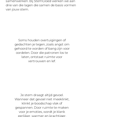
samenwerken. Bij StemGloed werken we aan
drie van die lagen die samen de basis vormen
van jouw stem.
Mentaal
Soms houden overtuigingen of
gedachten je tegen, zoals angst om
gehoord te worden of bang zijn voor
oordelen. Door die patronen los te
laten, ontstaat ruimte voor
vertrouwen en lef.
Emotioneel
Je stem draagt altijd gevoel.
Wanneer dat gevoel niet meeklinkt,
klinkt je boodschap vlak of
gespannen. Door ruimte te maken
voor je emoties, wordt je klank
eerlijker, warmer en krachtiger.