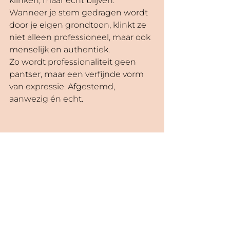
klinken, maar echt blijven. 
Wanneer je stem gedragen wordt 
door je eigen grondtoon, klinkt ze 
niet alleen professioneel, maar ook 
menselijk en authentiek. 
Zo wordt professionaliteit geen 
pantser, maar een verfijnde vorm 
van expressie. Afgestemd, 
aanwezig én echt.
Je stem is geen masker, maar
 een 
brug tussen binnen en buiten.
Hoe meer je stem afgestemd raakt 
op je ware temperament, hoe 
minder energie het kost om 
gehoord te worden.